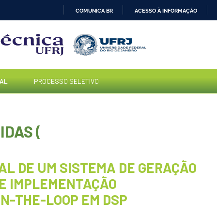
COMUNICA BR
ACESSO À INFORMAÇÃO
IR
PARA
O
CONTEÚDO
AL
PROCESSO SELETIVO
DAS (
AL DE UM SISTEMA DE GERAÇÃO
 E IMPLEMENTAÇÃO
N-THE-LOOP EM DSP