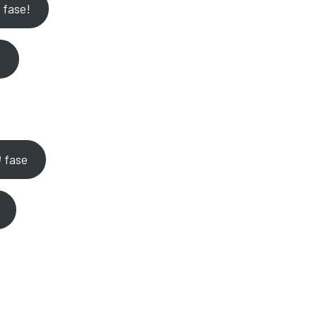
 fase!
!
ª fase