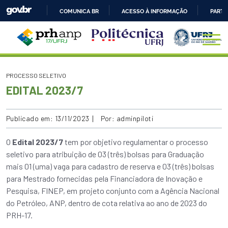
COMUNICA BR
ACESSO À INFORMAÇÃO
PARTI
IR
PARA
O
CONTEÚDO
PROCESSO SELETIVO
EDITAL 2023/7
Publicado em: 13/11/2023
Por: adminpiloti
O
Edital 2023/7
tem por objetivo regulamentar o processo
seletivo para atribuição de 03 (três) bolsas para Graduação
mais 01 (uma) vaga para cadastro de reserva e 03 (três) bolsas
para Mestrado fornecidas pela Financiadora de Inovação e
Pesquisa, FINEP, em projeto conjunto com a Agência Nacional
do Petróleo, ANP, dentro de cota relativa ao ano de 2023 do
PRH-17.