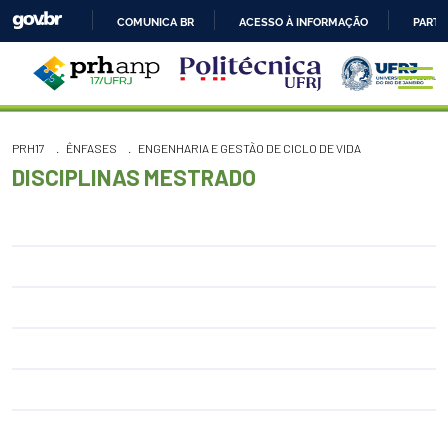
COMUNICA BR
ACESSO À INFORMAÇÃO
PARTI
IR
PARA
O
CONTEÚDO
PRH17
ÊNFASES
ENGENHARIA E GESTÃO DE CICLO DE VIDA
DISCIPLINAS MESTRADO