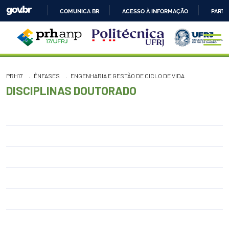
COMUNICA BR
ACESSO À INFORMAÇÃO
PARTI
IR
PARA
O
CONTEÚDO
PRH17
ÊNFASES
ENGENHARIA E GESTÃO DE CICLO DE VIDA
DISCIPLINAS DOUTORADO